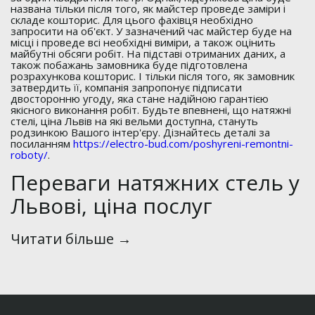
названа тільки після того, як майстер проведе заміри і
складе кошторис. Для цього фахівця необхідно
запросити на об'єкт. У зазначений час майстер буде на
місці і проведе всі необхідні виміри, а також оцінить
майбутні обсяги робіт. На підставі отриманих даних, а
також побажань замовника буде підготовлена
розрахункова кошторис. І тільки після того, як замовник
затвердить її, компанія запропонує підписати
двосторонню угоду, яка стане надійною гарантією
якісного виконання робіт. Будьте впевнені, що натяжні
стелі, ціна Львів на які вельми доступна, стануть
родзинкою Вашого інтер'єру. Дізнайтесь деталі за
посиланням
https://electro-bud.com/poshyreni-remontni-
roboty/
.
Переваги натяжних стель у
Львові, ціна послуг
Читати більше →